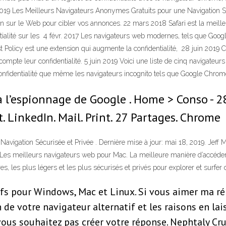
19 Les Meilleurs Navigateurs Anonymes Gratuits pour une Navigation Sécur
on sur le Web pour cibler vos annonces. 22 mars 2018 Safari est la meilleure
tialité sur les 4 févr. 2017 Les navigateurs web modernes, tels que Googl
 Policy est une extension qui augmente la confidentialité, 28 juin 2019 
compte leur confidentialité. 5 juin 2019 Voici une liste de cinq navigateur
confidentialité que même les navigateurs incognito tels que Google Chro
l’espionnage de Google . Home > Conso - 28-0
. LinkedIn. Mail. Print. 27 Partages. Chrome
gation Sécurisée et Privée . Dernière mise à jour: mai 18, 2019. Jeff Mart
co Les meilleurs navigateurs web pour Mac. La meilleure manière d’accéder
res, les plus légers et les plus sécurisés et privés pour explorer et surfe
ifs pour Windows, Mac et Linux. Si vous aimer ma r
de votre navigateur alternatif et les raisons en lais
 vous souhaitez pas créer votre réponse. Nephtaly Cr