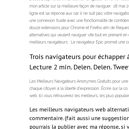
mon article sur la meilleure façon de naviguer 18 mai 20
ligne est sa réponse aux car il ne suit pas votre navigati
une connexion fluide avec une fonctionnalité de confiden
douze extensions pour Chrome et Firefox afin de Request
alternatives qui veulent naviguer vite tout en prenant en 
meilleurs navigateurs : Le navigateur Epic promet une 
Trois navigateurs pour échapper à 
Lecture 2 min. Delen. Delen. Tweet
Les Meilleurs Navigateurs Anonymes Gratuits pour une Navi
chaque citoyen à la liberté d'expression. Écrire sur la 
web. Ici vous retrouverez les meilleurs, les plus populai
Les meilleurs navigateurs web alternat
commentaire. (fait aussi une suggestion 
pourrais la publier avec ma réponse, si