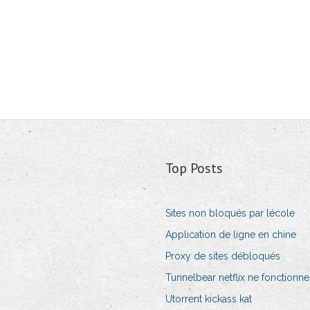
Top Posts
Sites non bloqués par lécole
Application de ligne en chine
Proxy de sites débloqués
Tunnelbear netflix ne fonctionne
Utorrent kickass kat