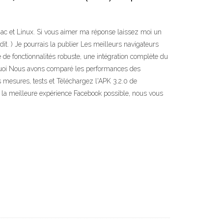
Mac et Linux. Si vous aimer ma réponse laissez moi un
dit. ) Je pourrais la publier Les meilleurs navigateurs
 fonctionnalités robuste, une intégration complète du
urquoi Nous avons comparé les performances des
es mesures, tests et Téléchargez l'APK 3.2.0 de
r la meilleure expérience Facebook possible, nous vous